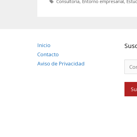
Etiquetas
Consultoría
,
Entorno empresarial
,
Estu
Inicio
Susc
Contacto
Aviso de Privacidad