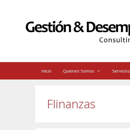
Saltar
al
contenido
Inicio
Quienes Somos
Servicios
FIinanzas