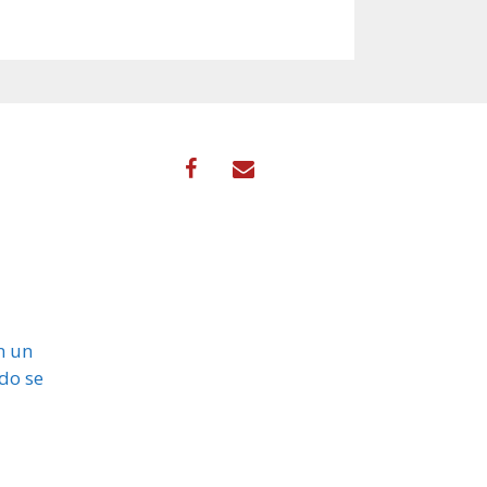
n un
do se