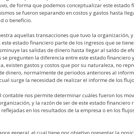
tuvo, de forma que podemos conceptualizar este estado f
mismos se fueron separando en costos y gastos hasta lleg
d o beneficio.
muestra aquellas transacciones que tuvo la organización,
este estado financiero parte de los ingresos que se tienen
minuye las salidas de dinero hasta llegar al saldo de efec
se pregunten la diferencia entre este estado financiero y
la, existen gastos y costos que por su naturaleza, no re
e dinero, normalmente de periodos anteriores al informe,
ual surge la necesidad de realizar el informe de los flujo
tal contable nos permite determinar cuáles fueron los mo
rganización, y la razón de ser de este estado financiero
reflejadas en los resultados de la empresa o en los flujos
ance general, el cual tiene por objetivo presentar la posi