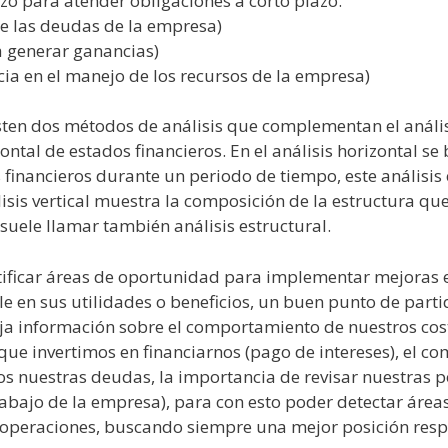
azo para atender obligaciones a corto plazo.
e las deudas de la empresa)
 generar ganancias)
ncia en el manejo de los recursos de la empresa)
ten dos métodos de análisis que complementan el análisi
rizontal de estados financieros. En el análisis horizontal s
financieros durante un periodo de tiempo, este análisis
lisis vertical muestra la composición de la estructura qu
 suele llamar también análisis estructural.
ficar áreas de oportunidad para implementar mejoras e
 en sus utilidades o beneficios, un buen punto de partida
oja información sobre el comportamiento de nuestros cost
 que invertimos en financiarnos (pago de intereses), el 
os nuestras deudas, la importancia de revisar nuestras p
rabajo de la empresa), para con esto poder detectar áre
peraciones, buscando siempre una mejor posición respec