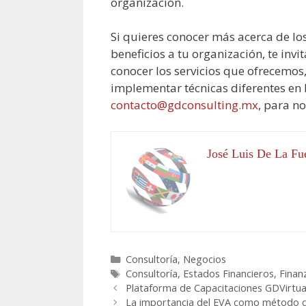
organización.
Si quieres conocer más acerca de lo
beneficios a tu organización, te inv
conocer los servicios que ofrecemos
implementar técnicas diferentes en 
contacto@gdconsulting.mx
, para n
José Luis De La Fu
Categorías
Consultoría
,
Negocios
Etiquetas
Consultoría
,
Estados Financieros
,
Finan
Plataforma de Capacitaciones GDVirtua
La importancia del EVA como método d