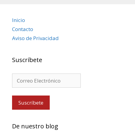
NE-009:
CE-004:
NE-010:
Inicio
CE-005:
CE-006:
Contacto
Aviso de Privacidad
Suscríbete
De nuestro blog